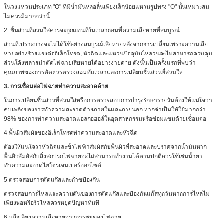
ในวงแหวนประเภท "O" ที่มีน้ำมันหล่อลื่นเพียงเล็กน้อยแหวนรูปทรง "O" นั้นเหมาะสม
ไม่ควรมีมากกว่านี้
2. ชิ้นส่วนที่สวมใส่ควรจะถูกแทนที่ในเวลาก่อนที่ความเสียหายที่สมบูรณ์
ส่วนที่เปราะบางจะไม่ได้ใช้อย่างสมบูรณ์เสียหายหลังจากการเปลี่ยนเพราะความเสีย
หายอย่างร้ายแรงต่ออิเล็กโทรด, หัวฉีดและแหวนปัจจุบันไหลวนจะไม่สามารถควบคุม
ส่วนโค้งพลาสม่าตัดไฟฉายเสียหายได้อย่างง่ายดาย ดังนั้นเป็นครั้งแรกที่พบว่า
คุณภาพของการตัดควรตรวจสอบทันเวลาและการเปลี่ยนชิ้นส่วนที่สวมใส่
3. การเชื่อมต่อไฟฉายทำความสะอาดด้าย
ในการเปลี่ยนชิ้นส่วนที่สวมใส่หรือการตรวจสอบการบำรุงรักษารายวันต้องให้แน่ใจว่า
คบเพลิงของการทำความสะอาดด้ายภายในและภายนอก หากจำเป็นให้ใช้มากกว่า
98% ของการทำความสะอาดแอลกอฮอล์ในอุตสาหกรรมหรือซ่อมแซมด้ายเชื่อมต่อ
4 พื้นผิวสัมผัสของอิเล็กโทรดทำความสะอาดและหัวฉีด
ต้องให้แน่ใจว่าหัวฉีดและขั้วไฟฟ้าสัมผัสกับพื้นผิวที่สะอาดและปราศจากน้ำมันหาก
พื้นผิวสัมผัสกับสิ่งสกปรกไฟฉายจะไม่สามารถทำงานได้ตามปกติควรใช้เช่นน้ำยา
ทำความสะอาดไฮโดรเจนเปอร์ออกไซด์
5 ตรวจสอบการตัดแก๊สและก๊าซป้องกัน
ตรวจสอบการไหลและความดันของการตัดแก๊สและป้องกันแก๊สทุกวันหากการไหลไม่
เพียงพอหรือรั่วไหลควรหยุดปัญหาทันที
6 หลีกเลี่ยงความเสียหายจากการชนของไฟฉาย