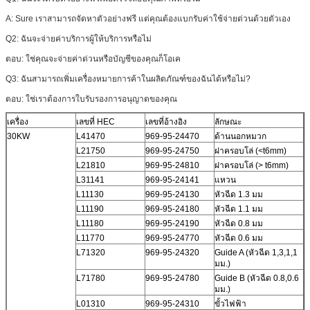
A: Sure เราสามารถจัดหาตัวอย่างฟรี แต่คุณต้องแบกรับค่าใช้จ่ายด่วนด้วยตัวเอง
Q2: ฉันจะจ่ายค่าบริการผู้ให้บริการหรือไม่
ตอบ: ใช่คุณจะจ่ายค่าด่วนหรือบัญชีของคุณก็โอเค
Q3: ฉันสามารถเพิ่มเครื่องหมายการค้าในผลิตภัณฑ์ของฉันได้หรือไม่?
ตอบ: ใช่เราต้องการใบรับรองการอนุญาตของคุณ
เครื่อง
เลขที่ HEC
เลขที่อ้างอิง
ลักษณะ
30KW
L41470
969-95-24470
ด้านนอกหมวก
L21750
969-95-24750
ฝาครอบโล่ (<t6mm)
L21810
969-95-24810
ฝาครอบโล่ (> t6mm)
L31141
969-95-24141
แหวน
L11130
969-95-24130
หัวฉีด 1.3 มม
L11190
969-95-24180
หัวฉีด 1.1 มม
L11180
969-95-24190
หัวฉีด 0.8 มม
L11770
969-95-24770
หัวฉีด 0.6 มม
L71320
969-95-24320
Guide A (หัวฉีด 1,3,1,1
มม.)
L71780
969-95-24780
Guide B (หัวฉีด 0.8,0.6
มม.)
L01310
969-95-24310
ขั้วไฟฟ้า