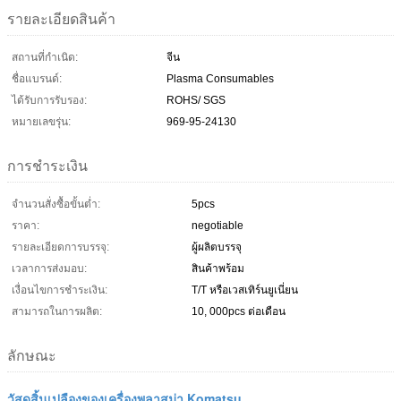
รายละเอียดสินค้า
สถานที่กำเนิด:
จีน
ชื่อแบรนด์:
Plasma Consumables
ได้รับการรับรอง:
ROHS/ SGS
หมายเลขรุ่น:
969-95-24130
การชำระเงิน
จำนวนสั่งซื้อขั้นต่ำ:
5pcs
ราคา:
negotiable
รายละเอียดการบรรจุ:
ผู้ผลิตบรรจุ
เวลาการส่งมอบ:
สินค้าพร้อม
เงื่อนไขการชำระเงิน:
T/T หรือเวสเทิร์นยูเนี่ยน
สามารถในการผลิต:
10, 000pcs ต่อเดือน
ลักษณะ
วัสดุสิ้นเปลืองของเครื่องพลาสม่า Komatsu