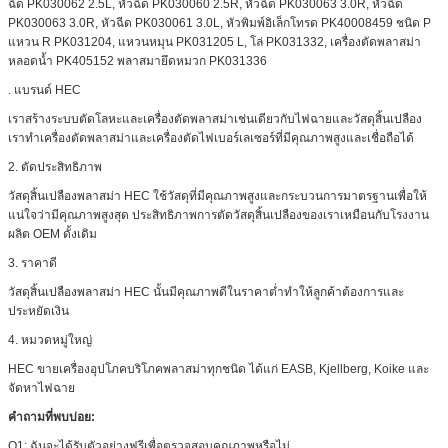
ฉีด PK030062 2.5L, หัวฉีด PK030060 2.5R, หัวฉีด PK030063 3.0R, หัวฉีด
PK030063 3.0R, หัวฉีด PK030061 3.0L, หัวพิมพ์อิเล็กโทรด PK40008459 ชนิด P
แหวน R PK031204, แหวนหมุน PK031205 L, โล่ PK031332, เครื่องตัดพลาสม่า
หลอดน้ำ PK405152 พลาสมายึดหมวก PK031336
. แบรนด์ HEC
เราสร้างระบบตัดโลหะและเครื่องตัดพลาสม่าเช่นเดียวกับไฟฉายและวัสดุสิ้นเปลือง
เราทำเครื่องตัดพลาสม่าและเครื่องตัดไฟเบอร์เลเซอร์ที่มีคุณภาพสูงและเชื่อถือได้
2. ตัดประสิทธิภาพ
วัสดุสิ้นเปลืองพลาสม่า HEC ใช้วัสดุที่มีคุณภาพสูงและกระบวนการมาตรฐานเพื่อให้
แน่ใจว่ามีคุณภาพสูงสุด ประสิทธิภาพการตัดวัสดุสิ้นเปลืองของเราเหมือนกับโรงงาน
ผลิต OEM ดั้งเดิม
3. ราคาดี
วัสดุสิ้นเปลืองพลาสม่า HEC นั้นมีคุณภาพดีในราคาต่ำทำให้ลูกค้าต้องการและ
ประหยัดเงิน
4. หมวดหมู่ใหญ่
HEC ขายเครื่องอุปโภคบริโภคพลาสม่าทุกชนิด ได้แก่ EASB, Kjellberg, Koike และ
จัดหาไฟฉาย
คำถามที่พบบ่อย:
Q1: ฉันจะได้รับตัวอย่างฟรีเพื่อตรวจสอบคุณภาพหรือไม่